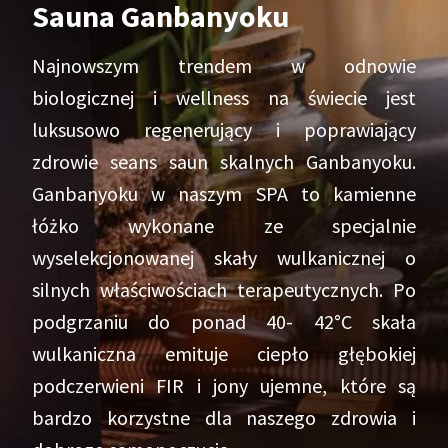
Sauna Ganbanyoku
Najnowszym trendem w odnowie
biologicznej i wellness na świecie jest
luksusowo regenerujący i poprawiający
zdrowie seans saun skalnych Ganbanyoku.
Ganbanyoku w naszym SPA to kamienne
łóżko wykonane ze specjalnie
wyselekcjonowanej skały wulkanicznej o
silnych właściwościach terapeutycznych. Po
podgrzaniu do ponad 40- 42°C skała
wulkaniczna emituje ciepło głębokiej
podczerwieni FIR i jony ujemne, które są
bardzo korzystne dla naszego zdrowia i