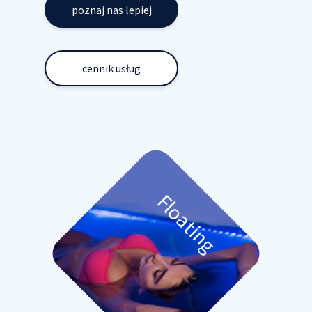
poznaj nas lepiej
cennik usług
Floating