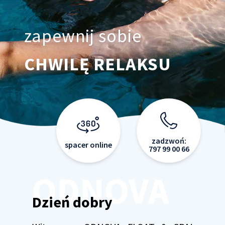
zapewnij sobie
CHWILĘ RELAKSU
zadzwoń:
spacer online
797 99 00 66
ODNOVA
Dzień dobry